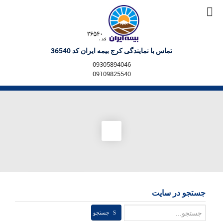
تماس با نمایندگی کرج بیمه ایران کد 36540
09305894046
09109825540
جستجو در سایت
جستجو
جستجو