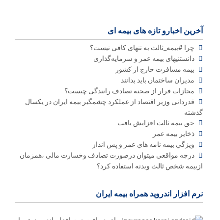
آخرین اخبارو تازه های بیمه ای
چرا #بیمه_ثالث به تنهای کافی نیست؟
دانستنیهای بیمه عمر و سرمایه‌گذاری
بیمه مسافرت خارج از کشور
مدیران ساختمان باید بدانند
مجازات فرار از صحنه تصادف رانندگی چیست؟
قدردانی وزیر اقتصاد از عملکرد چشمگیر بیمه ایران در یکسال
گذشته
حق بیمه ثالث افزایش یافت
ذخاير بيمه عمر
ويژگي بيمه نامه هاي عمر و پس انداز
درچه مواقعی میتوان درصورت تصادف وخسارت مالی ،همزمان
ازبیمه شخص ثالث وبدنه استفاده کرد؟
نرم افزار اندروید همراه بیمه ایران
برای دریافت نرم افزار اندروید همراه