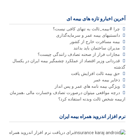
آخرین اخبارو تازه های بیمه ای
چرا #بیمه_ثالث به تنهای کافی نیست؟
دانستنیهای بیمه عمر و سرمایه‌گذاری
بیمه مسافرت خارج از کشور
مدیران ساختمان باید بدانند
مجازات فرار از صحنه تصادف رانندگی چیست؟
قدردانی وزیر اقتصاد از عملکرد چشمگیر بیمه ایران در یکسال
گذشته
حق بیمه ثالث افزایش یافت
ذخاير بيمه عمر
ويژگي بيمه نامه هاي عمر و پس انداز
درچه مواقعی میتوان درصورت تصادف وخسارت مالی ،همزمان
ازبیمه شخص ثالث وبدنه استفاده کرد؟
نرم افزار اندروید همراه بیمه ایران
برای دریافت نرم افزار اندروید همراه