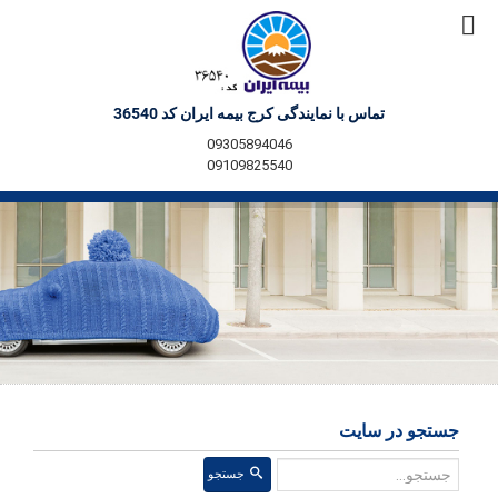
تماس با نمایندگی کرج بیمه ایران کد 36540
09305894046
09109825540
جستجو در سایت
جستجو
جستجو