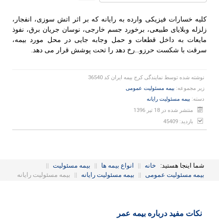
رای
دهید
کلیه خسارات فیزیکی وارده به رایانه که بر اثر اتش سوزی، انفجار،
زلزله وبلایای طبیعی، برخورد جسم خارجی، نوسان جریان برق، نفوذ
مایعات به داخل قطعات و حمل وجابه جایی در محل مورد بیمه،
سرقت با شکست حرزو...رخ دهد را تحت پوشش قرار می دهد.
نوشته شده توسط
نمایندگی کرج بیمه ایران کد 36540
زیر مجموعه:
بیمه مسئولیت عمومی
دسته:
بیمه مسئولیت رایانه
منتشر شده در 18 تیر 1396
بازدید: 45409
شما اینجا هستید:
خانه
||
انواع بیمه ها
||
بیمه مسئولیت
||
بیمه مسئولیت عمومی
||
بیمه مسئولیت رایانه
||
بیمه مسئولیت رایانه
نکات مفید درباره بیمه عمر