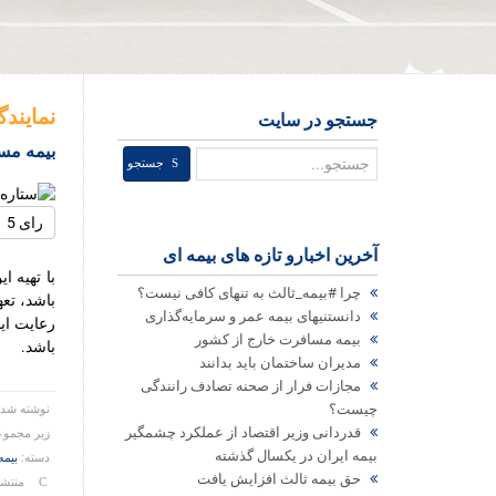
نمایند
جستجو در سایت
بیمه مس
جستجو
جستجو
لطفا
رای
آخرین اخبارو تازه های بیمه ای
دهید
با تهیه 
چرا #بیمه_ثالث به تنهای کافی نیست؟
باشد، تع
دانستنیهای بیمه عمر و سرمایه‌گذاری
رعایت ای
بیمه مسافرت خارج از کشور
باشد.
مدیران ساختمان باید بدانند
مجازات فرار از صحنه تصادف رانندگی
چیست؟
نوشته شد
قدردانی وزیر اقتصاد از عملکرد چشمگیر
زیر مجموع
بیمه ایران در یکسال گذشته
دسته:
بیم
حق بیمه ثالث افزایش یافت
منتشر شد