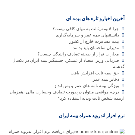
آخرین اخبارو تازه های بیمه ای
چرا #بیمه_ثالث به تنهای کافی نیست؟
دانستنیهای بیمه عمر و سرمایه‌گذاری
بیمه مسافرت خارج از کشور
مدیران ساختمان باید بدانند
مجازات فرار از صحنه تصادف رانندگی چیست؟
قدردانی وزیر اقتصاد از عملکرد چشمگیر بیمه ایران در یکسال
گذشته
حق بیمه ثالث افزایش یافت
ذخاير بيمه عمر
ويژگي بيمه نامه هاي عمر و پس انداز
درچه مواقعی میتوان درصورت تصادف وخسارت مالی ،همزمان
ازبیمه شخص ثالث وبدنه استفاده کرد؟
نرم افزار اندروید همراه بیمه ایران
برای دریافت نرم افزار اندروید همراه