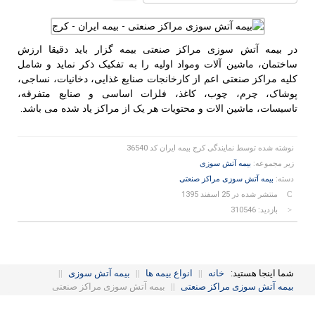
رای
دهید
در بیمه آتش سوزی مراکز صنعتی بیمه گزار باید دقیقا ارزش
ساختمان، ماشین آلات ومواد اولیه را به تفکیک ذکر نماید و شامل
کلیه مراکز صنعتی اعم از کارخانجات صنایع غذایی، دخانیات، نساجی،
پوشاک، چرم، چوب، کاغذ، فلزات اساسی و صنایع متفرقه،
تاسیسات، ماشین الات و محتویات هر یک از مراکز یاد شده می باشد.
نوشته شده توسط
نمایندگی کرج بیمه ایران کد 36540
زیر مجموعه:
بیمه آتش سوزی
دسته:
بیمه آتش سوزی مراکز صنعتی
منتشر شده در 25 اسفند 1395
بازدید: 310546
شما اینجا هستید:
خانه
||
انواع بیمه ها
||
بیمه آتش سوزی
||
بیمه آتش سوزی مراکز صنعتی
||
بیمه آتش سوزی مراکز صنعتی