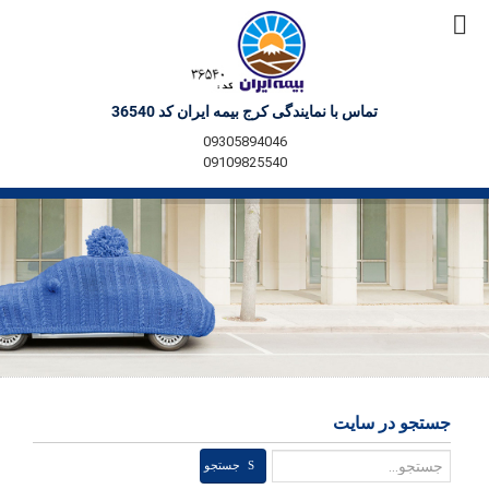
تماس با نمایندگی کرج بیمه ایران کد 36540
09305894046
09109825540
جستجو در سایت
جستجو
جستجو