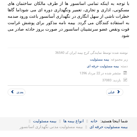
با توجه به اینکه تمامی اسانسور ها از طرف مالکان ساختمان های
مسکونی، اداری و تجاری، تعمیر ونگهداری دوره ای می شوداما گاها
خطرات ناشی از سهل انگاری در نگهداری آسانسور باعث ورود صدمه
به استفاده کنندگان می گردد. بیمه نامه مذکور برای پوشش غرامت
فوت ونقص عضو سرنشینان اسانسور در صورت بروز حادثه صادر می
شود.
نوشته شده توسط
نمایندگی کرج بیمه ایران کد 36540
زیر مجموعه:
بیمه مسئولیت
دسته:
بیمه مسئولیت حرفه ای
منتشر شده در 22 مرداد 1396
بازدید: 37083
قبلی
بعدی
شما اینجا هستید:
خانه
||
انواع بیمه ها
||
بیمه مسئولیت
||
بیمه مسئولیت حرفه ای
||
بیمه مسئولیت مدنی نگهداری اسانسور