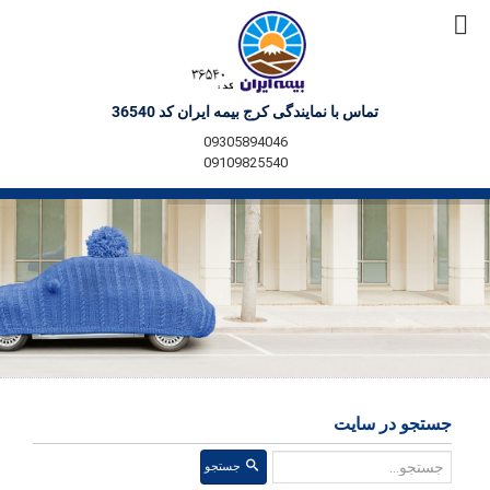
تماس با نمایندگی کرج بیمه ایران کد 36540
09305894046
09109825540
جستجو در سایت
جستجو
جستجو