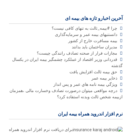
آخرین اخبارو تازه های بیمه ای
چرا #بیمه_ثالث به تنهای کافی نیست؟
دانستنیهای بیمه عمر و سرمایه‌گذاری
بیمه مسافرت خارج از کشور
مدیران ساختمان باید بدانند
مجازات فرار از صحنه تصادف رانندگی چیست؟
قدردانی وزیر اقتصاد از عملکرد چشمگیر بیمه ایران در یکسال
گذشته
حق بیمه ثالث افزایش یافت
ذخاير بيمه عمر
ويژگي بيمه نامه هاي عمر و پس انداز
درچه مواقعی میتوان درصورت تصادف وخسارت مالی ،همزمان
ازبیمه شخص ثالث وبدنه استفاده کرد؟
نرم افزار اندروید همراه بیمه ایران
برای دریافت نرم افزار اندروید همراه