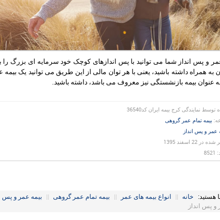
عمر و پس انداز شما می توانید با پس اندازهای کوچک خود سرمایه ای بزرگ را ب
 به همراه داشته باشید، یعنی با هر توان مالی از این طریق می توانید یک بیمه
به عنوان بیمه بازنشستگی نیز معروف می باشد، داشته باشید.
ه توسط
نمایندگی کرج بیمه ایران کد36540
ه:
بیمه تمام عمر گروهی
 عمر و پس انداز
 در 22 اسفند 1395
852
ا هستید:
خانه
||
انواع بیمه های عمر
||
بیمه تمام عمر گروهی
||
بیمه عمر و پس ا
 و پس انداز