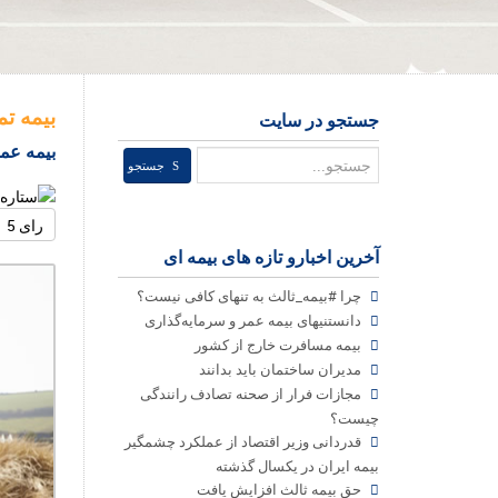
بیمه ت
جستجو در سایت
بیمه عمر
جستجو
جستجو
امتیاز
کاربران
لطفا
رای
آخرین اخبارو تازه های بیمه ای
دهید
چرا #بیمه_ثالث به تنهای کافی نیست؟
دانستنیهای بیمه عمر و سرمایه‌گذاری
بیمه مسافرت خارج از کشور
مدیران ساختمان باید بدانند
مجازات فرار از صحنه تصادف رانندگی
چیست؟
قدردانی وزیر اقتصاد از عملکرد چشمگیر
بیمه ایران در یکسال گذشته
حق بیمه ثالث افزایش یافت