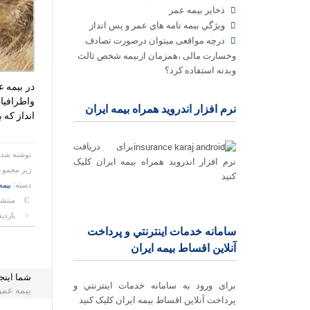
ذخاير بيمه عمر
ويژگي بيمه نامه هاي عمر و پس انداز
درچه مواقعی میتوان درصورت تصادف
وخسارت مالی ،همزمان ازبیمه شخص ثالث
وبدنه استفاده کرد؟
در بیمه 
واطرافیان
نرم افزار اندروید همراه بیمه ایران
انداز که 
برای دریافت
نوشته شد
نرم افزار اندروید همراه بیمه ایران کلیک
زیر مجموع
کنید
دسته:
بیمه
منتشر شده
بازدید: 1
سامانه خدمات اينترنتي و پرداخت
آنلاین اقساط بيمه ايران
شما اینج
برای ورود به سامانه خدمات اينترنتي و
بیمه عمر
پرداخت آنلاین اقساط بيمه ايران کلیک کنید