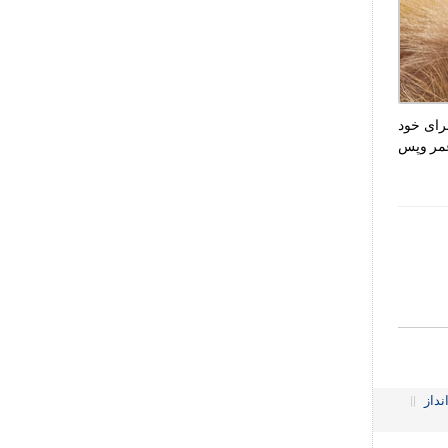
رای خود
 عمر وپس
نداز
||