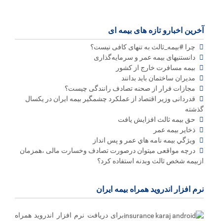
آخرین اخبارو تازه های بیمه ای
چرا #بیمه_ثالث به تنهای کافی نیست؟
دانستنیهای بیمه عمر و سرمایه‌گذاری
بیمه مسافرت خارج از کشور
مدیران ساختمان باید بدانند
مجازات فرار از صحنه تصادف رانندگی چیست؟
قدردانی وزیر اقتصاد از عملکرد چشمگیر بیمه ایران در یکسال
گذشته
حق بیمه ثالث افزایش یافت
ذخاير بيمه عمر
ويژگي بيمه نامه هاي عمر و پس انداز
درچه مواقعی میتوان درصورت تصادف وخسارت مالی ،همزمان
ازبیمه شخص ثالث وبدنه استفاده کرد؟
نرم افزار اندروید همراه بیمه ایران
برای دریافت نرم افزار اندروید همراه