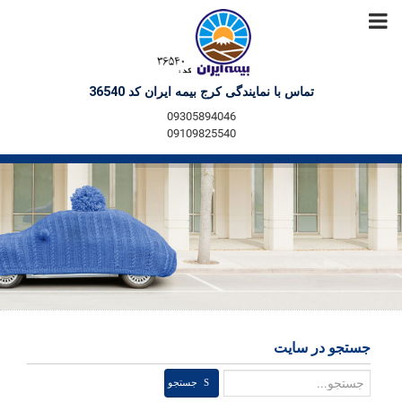
تماس با نمایندگی کرج بیمه ایران کد 36540
09305894046
09109825540
جستجو در سایت
جستجو
جستجو