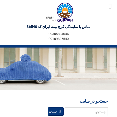
تماس با نمایندگی کرج بیمه ایران کد 36540
09305894046
09109825540
جستجو در سایت
جستجو
جستجو