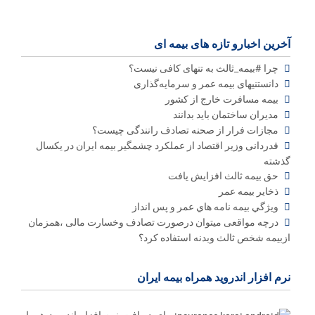
آخرین اخبارو تازه های بیمه ای
چرا #بیمه_ثالث به تنهای کافی نیست؟
دانستنیهای بیمه عمر و سرمایه‌گذاری
بیمه مسافرت خارج از کشور
مدیران ساختمان باید بدانند
مجازات فرار از صحنه تصادف رانندگی چیست؟
قدردانی وزیر اقتصاد از عملکرد چشمگیر بیمه ایران در یکسال
گذشته
حق بیمه ثالث افزایش یافت
ذخاير بيمه عمر
ويژگي بيمه نامه هاي عمر و پس انداز
درچه مواقعی میتوان درصورت تصادف وخسارت مالی ،همزمان
ازبیمه شخص ثالث وبدنه استفاده کرد؟
نرم افزار اندروید همراه بیمه ایران
برای دریافت نرم افزار اندروید همراه